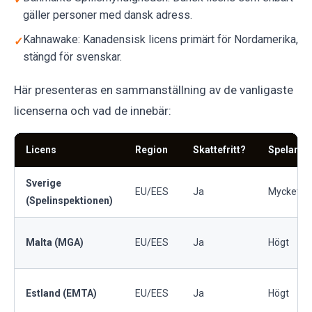
gäller personer med dansk adress.
Kahnawake: Kanadensisk licens primärt för Nordamerika,
stängd för svenskar.
Här presenteras en sammanställning av de vanligaste
licenserna och vad de innebär:
Licens
Region
Skattefritt?
Spelarsk
Sverige
EU/EES
Ja
Mycket h
(Spelinspektionen)
Malta (MGA)
EU/EES
Ja
Högt
Estland (EMTA)
EU/EES
Ja
Högt