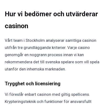
Hur vi bedömer och utvärderar
casinon
Vårt team i Stockholm analyserar samtliga casinon
utifrån tre grundläggande kriterier. Varje casino
genomgår en noggrann process innan vi kan
rekommendera det till svenska spelare som vill spela
utanför den inhemska marknaden.
Trygghet och licensiering
Vi föreslår enbart casinon med giltig spellicens.
Krypteringsteknik och funktioner för ansvarsfullt