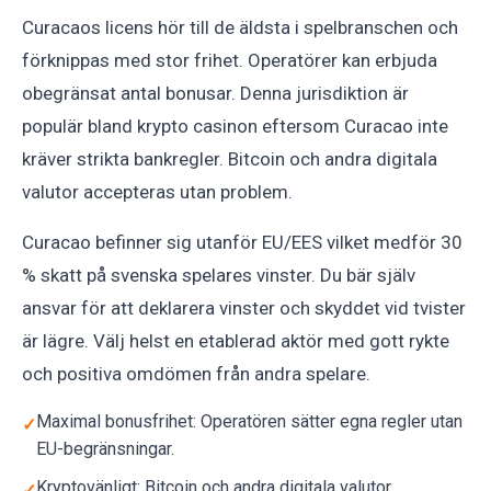
Curacaos licens hör till de äldsta i spelbranschen och
förknippas med stor frihet. Operatörer kan erbjuda
obegränsat antal bonusar. Denna jurisdiktion är
populär bland krypto casinon eftersom Curacao inte
kräver strikta bankregler. Bitcoin och andra digitala
valutor accepteras utan problem.
Curacao befinner sig utanför EU/EES vilket medför 30
% skatt på svenska spelares vinster. Du bär själv
ansvar för att deklarera vinster och skyddet vid tvister
är lägre. Välj helst en etablerad aktör med gott rykte
och positiva omdömen från andra spelare.
Maximal bonusfrihet: Operatören sätter egna regler utan
EU-begränsningar.
Kryptovänligt: Bitcoin och andra digitala valutor