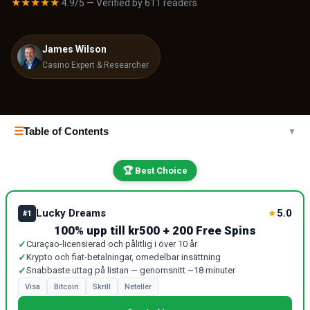
★★★★★
4.9/5 — Verified by 611 readers
James Wilson
Casino Expert & Researcher
☰
Table of Contents
▼
🏆 Best Choice
Lucky Dreams
5.0
★
#1
100% upp till kr500 + 200 Free Spins
✓
Curaçao-licensierad och pålitlig i över 10 år
✓
Krypto och fiat-betalningar, omedelbar insättning
✓
Snabbaste uttag på listan — genomsnitt ~18 minuter
Visa
Bitcoin
Skrill
Neteller