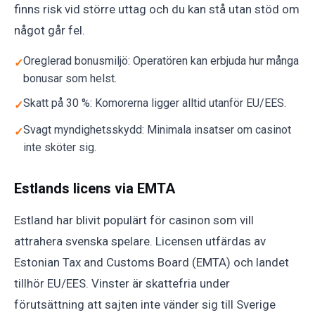
finns risk vid större uttag och du kan stå utan stöd om
något går fel.
Oreglerad bonusmiljö: Operatören kan erbjuda hur många
bonusar som helst.
Skatt på 30 %: Komorerna ligger alltid utanför EU/EES.
Svagt myndighetsskydd: Minimala insatser om casinot
inte sköter sig.
Estlands licens via EMTA
Estland har blivit populärt för casinon som vill
attrahera svenska spelare. Licensen utfärdas av
Estonian Tax and Customs Board (EMTA) och landet
tillhör EU/EES. Vinster är skattefria under
förutsättning att sajten inte vänder sig till Sverige