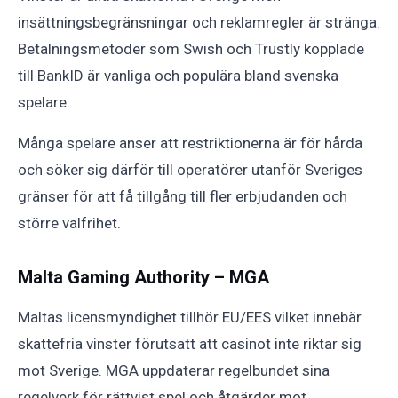
insättningsbegränsningar och reklamregler är stränga.
Betalningsmetoder som Swish och Trustly kopplade
till BankID är vanliga och populära bland svenska
spelare.
Många spelare anser att restriktionerna är för hårda
och söker sig därför till operatörer utanför Sveriges
gränser för att få tillgång till fler erbjudanden och
större valfrihet.
Malta Gaming Authority – MGA
Maltas licensmyndighet tillhör EU/EES vilket innebär
skattefria vinster förutsatt att casinot inte riktar sig
mot Sverige. MGA uppdaterar regelbundet sina
regelverk för rättvist spel och åtgärder mot