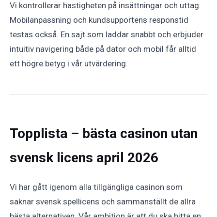
Vi kontrollerar hastigheten på insättningar och uttag.
Mobilanpassning och kundsupportens responstid
testas också. En sajt som laddar snabbt och erbjuder
intuitiv navigering både på dator och mobil får alltid
ett högre betyg i vår utvärdering.
Topplista – bästa casinon utan
svensk licens april 2026
Vi har gått igenom alla tillgängliga casinon som
saknar svensk spellicens och sammanställt de allra
bästa alternativen. Vår ambition är att du ska hitta en