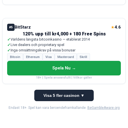
BitStarz
4.6
★
#5
120% upp till kr4,000 + 180 Free Spins
✓
Världens längsta bitcoinkasino — etablerat 2014
✓
Live dealers och proprietary spel
✓
Inga omsättningskrav på vissa bonusar
Bitcoin
Ethereum
Visa
Mastercard
Skrill
Spela Nu →
18+ | Spela ansvarsfullt | Villkor gäller
Visa 5 fler casinon ▼
Endast 18+. Spel kan vara beroendeframkallande.
BeGambleAware.org