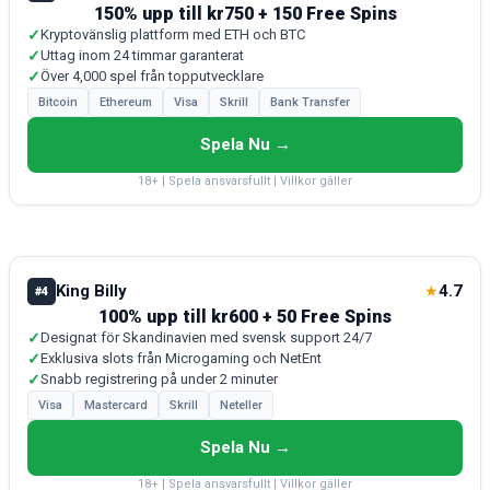
150% upp till kr750 + 150 Free Spins
✓
Kryptovänslig plattform med ETH och BTC
✓
Uttag inom 24 timmar garanterat
✓
Över 4,000 spel från topputvecklare
Bitcoin
Ethereum
Visa
Skrill
Bank Transfer
Spela Nu →
18+ | Spela ansvarsfullt | Villkor gäller
King Billy
4.7
★
#4
100% upp till kr600 + 50 Free Spins
✓
Designat för Skandinavien med svensk support 24/7
✓
Exklusiva slots från Microgaming och NetEnt
✓
Snabb registrering på under 2 minuter
Visa
Mastercard
Skrill
Neteller
Spela Nu →
18+ | Spela ansvarsfullt | Villkor gäller