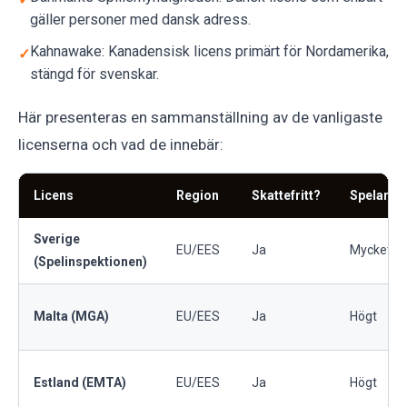
gäller personer med dansk adress.
Kahnawake: Kanadensisk licens primärt för Nordamerika,
stängd för svenskar.
Här presenteras en sammanställning av de vanligaste
licenserna och vad de innebär:
Licens
Region
Skattefritt?
Spelarsk
Sverige
EU/EES
Ja
Mycket h
(Spelinspektionen)
Malta (MGA)
EU/EES
Ja
Högt
Estland (EMTA)
EU/EES
Ja
Högt