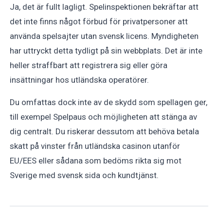
Ja, det är fullt lagligt. Spelinspektionen bekräftar att
det inte finns något förbud för privatpersoner att
använda spelsajter utan svensk licens. Myndigheten
har uttryckt detta tydligt på sin webbplats. Det är inte
heller straffbart att registrera sig eller göra
insättningar hos utländska operatörer.
Du omfattas dock inte av de skydd som spellagen ger,
till exempel Spelpaus och möjligheten att stänga av
dig centralt. Du riskerar dessutom att behöva betala
skatt på vinster från utländska casinon utanför
EU/EES eller sådana som bedöms rikta sig mot
Sverige med svensk sida och kundtjänst.