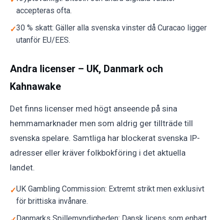
accepteras ofta.
30 % skatt: Gäller alla svenska vinster då Curacao ligger
utanför EU/EES.
Andra licenser – UK, Danmark och
Kahnawake
Det finns licenser med högt anseende på sina
hemmamarknader men som aldrig ger tillträde till
svenska spelare. Samtliga har blockerat svenska IP-
adresser eller kräver folkbokföring i det aktuella
landet.
UK Gambling Commission: Extremt strikt men exklusivt
för brittiska invånare.
Danmarks Spillemyndigheden: Dansk licens som enbart