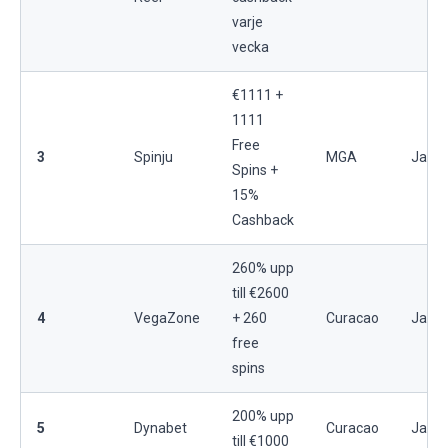
varje
vecka
€1111 +
1111
Free
3
Spinju
MGA
Ja
Spins +
15%
Cashback
260% upp
till €2600
4
VegaZone
+ 260
Curacao
Ja
free
spins
200% upp
5
Dynabet
Curacao
Ja
till €1000