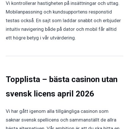
Vi kontrollerar hastigheten på insättningar och uttag.
Mobilanpassning och kundsupportens responstid
testas också. En sajt som laddar snabbt och erbjuder
intuitiv navigering både på dator och mobil får alltid
ett högre betyg i vår utvärdering.
Topplista – bästa casinon utan
svensk licens april 2026
Vi har gått igenom alla tillgängliga casinon som
saknar svensk spellicens och sammanställt de allra
bästa alternativen. Vår ambition är att du ska hitta en