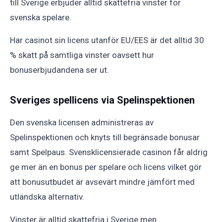
till Sverige erbjuder alltid skattefria vinster för
svenska spelare.
Har casinot sin licens utanför EU/EES är det alltid 30
% skatt på samtliga vinster oavsett hur
bonuserbjudandena ser ut.
Sveriges spellicens via Spelinspektionen
Den svenska licensen administreras av
Spelinspektionen och knyts till begränsade bonusar
samt Spelpaus. Svensklicensierade casinon får aldrig
ge mer än en bonus per spelare och licens vilket gör
att bonusutbudet är avsevärt mindre jämfört med
utländska alternativ.
Vinster är alltid skattefria i Sverige men