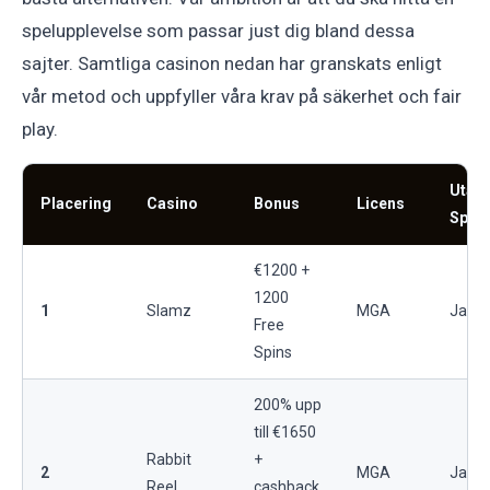
spelupplevelse som passar just dig bland dessa
sajter. Samtliga casinon nedan har granskats enligt
vår metod och uppfyller våra krav på säkerhet och fair
play.
Utan
Placering
Casino
Bonus
Licens
Spel
€1200 +
1200
1
Slamz
MGA
Ja
Free
Spins
200% upp
till €1650
Rabbit
+
2
MGA
Ja
Reel
cashback