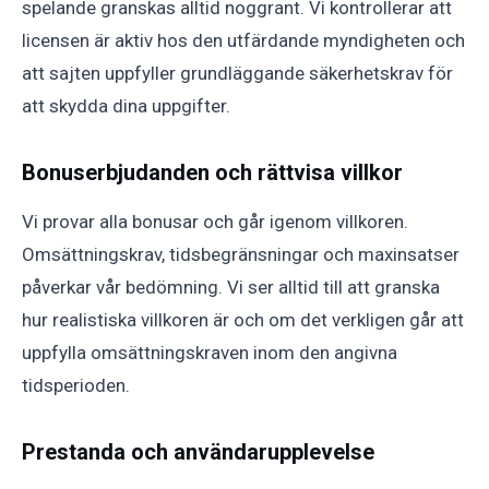
spelande granskas alltid noggrant. Vi kontrollerar att
licensen är aktiv hos den utfärdande myndigheten och
att sajten uppfyller grundläggande säkerhetskrav för
att skydda dina uppgifter.
Bonuserbjudanden och rättvisa villkor
Vi provar alla bonusar och går igenom villkoren.
Omsättningskrav, tidsbegränsningar och maxinsatser
påverkar vår bedömning. Vi ser alltid till att granska
hur realistiska villkoren är och om det verkligen går att
uppfylla omsättningskraven inom den angivna
tidsperioden.
Prestanda och användarupplevelse