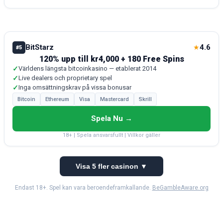
BitStarz
4.6
★
#5
120% upp till kr4,000 + 180 Free Spins
✓
Världens längsta bitcoinkasino — etablerat 2014
✓
Live dealers och proprietary spel
✓
Inga omsättningskrav på vissa bonusar
Bitcoin
Ethereum
Visa
Mastercard
Skrill
Spela Nu →
18+ | Spela ansvarsfullt | Villkor gäller
Visa 5 fler casinon ▼
Endast 18+. Spel kan vara beroendeframkallande.
BeGambleAware.org