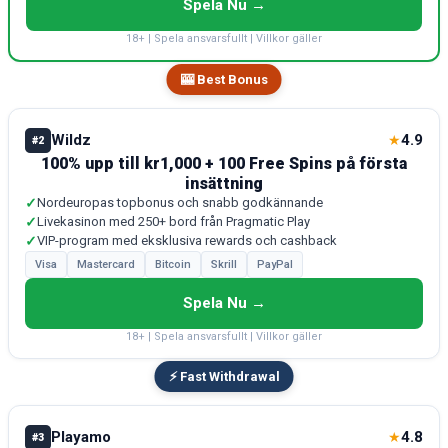
Spela Nu →
18+ | Spela ansvarsfullt | Villkor gäller
🎰 Best Bonus
Wildz
4.9
★
#2
100% upp till kr1,000 + 100 Free Spins på första
insättning
✓
Nordeuropas topbonus och snabb godkännande
✓
Livekasinon med 250+ bord från Pragmatic Play
✓
VIP-program med eksklusiva rewards och cashback
Visa
Mastercard
Bitcoin
Skrill
PayPal
Spela Nu →
18+ | Spela ansvarsfullt | Villkor gäller
⚡ Fast Withdrawal
Playamo
4.8
★
#3