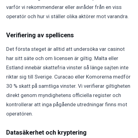
varför vi rekommenderar eller avråder från en viss
operatör och hur vi ställer olika aktörer mot varandra.
Verifiering av spellicens
Det första steget är alltid att undersöka var casinot
har sitt säte och om licensen är giltig. Malta eller
Estland innebär skattefria vinster så länge sajten inte
riktar sig till Sverige. Curacao eller Komorerna medför
30 % skatt på samtliga vinster. Vi verifierar giltigheten
direkt genom myndighetens officiella register och
kontrollerar att inga pågående utredningar finns mot
operatören.
Datasäkerhet och kryptering